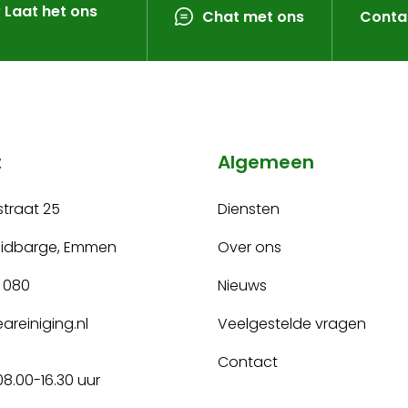
? Laat het ons
Chat met ons
Conta
t
Algemeen
traat 25
Diensten
uidbarge, Emmen
Over ons
 080
Nieuws
areiniging.nl
Veelgestelde vragen
Contact
08.00-16.30 uur