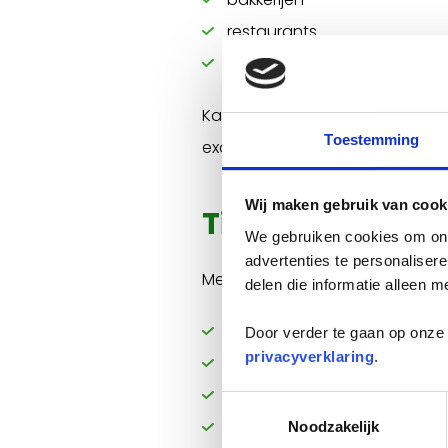
restaurants
schepen
Kakkerlakken zijn alleseters en 
Toestemming
exotische noten).
Wij maken gebruik van cook
Tips om kakker
We gebruiken cookies om onz
advertenties te personaliser
Met deze maatregelen verklein j
delen die informatie alleen m
Ventileer goed:
houd de tem
Door verder te gaan op onze 
privacyverklaring
.
Voedsel afsluiten:
bewaar et
Schoonmaken:
maak de keu
Toestemmingsselectie
Kieren dichten:
sluit naden,
Noodzakelijk