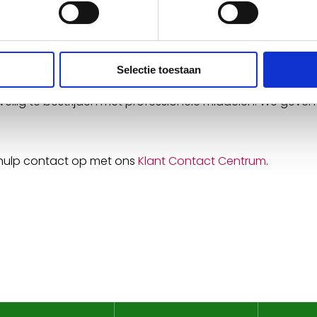
ulp bij kakkerlakken
Selectie toestaan
elle actie nodig om een plaag te voorkomen. Onze plaagdier
eilig te bestrijden met professionele middelen. We geven
hulp contact op met ons
Klant Contact Centrum
.