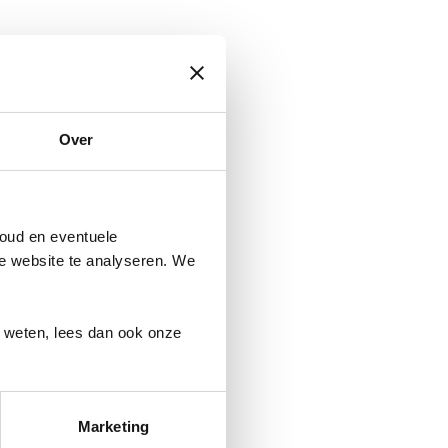
kte spullen of voedsel (zoals
Over
oud en eventuele
ze website te analyseren. We
r weten, lees dan ook onze
Marketing