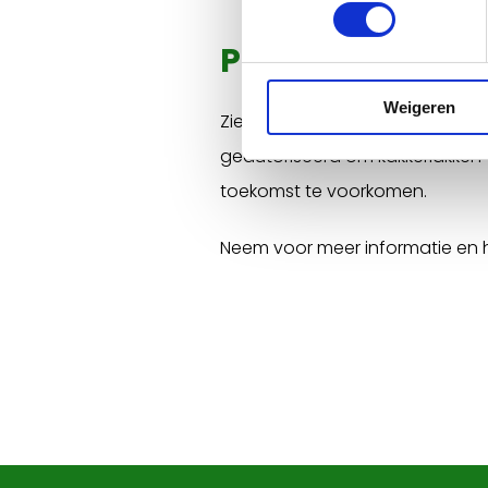
Professionele h
Weigeren
Zie je een kakkerlak? Dan is sn
geautoriseerd om kakkerlakken v
toekomst te voorkomen.
Neem voor meer informatie en 