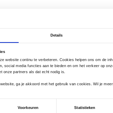
verspreiden zich makkelijk via bagage, verpakkingen, gebrui
Details
ies
lakken te voorkomen
e website continu te verbeteren. Cookies helpen ons om de inh
en, social media functies aan te bieden en om het verkeer op on
e de kans op kakkerlakkenoverlast:
et onze partners als dat echt nodig is.
peratuur laag (onder de 25 °C).
website, ga je akkoord met het gebruik van cookies. Wil je mee
en en afval in goed afgesloten bakken.
ken en voorraadruimtes regelmatig grondig schoon.
 kieren en openingen rond leidingen af.
Voorkeuren
Statistieken